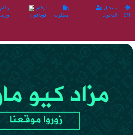
تسجيل
أرقام
EN
الدخول
مطلوب
فودافون
أوريدو