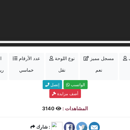
مسجل مميز
نوع اللوحة
عدد الأرقام
ا
نعم
نقل
خماسي
15000
الواتسب
إتصل
أضف مزايدة
المشاهدات :
3140
شارك :