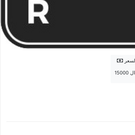
لسعر
 ريال