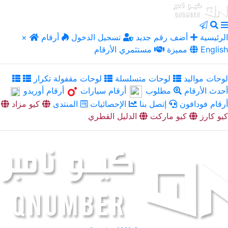
الرئيسية
أضف رقم جديد
تسجيل الدخول
أرقام
×
English
مميزة
مستثمري الأرقام
لوحات مواليد
لوحات متسلسلة
لوحات مقفولة تكرار
أحدث الأرقام
مطلوب
أرقام سيارات
أرقام أوريدو
أرقام فودافون
إتصل بنا
الإحصائيات
المنتدى
كيو مزاد
كيو كارز
كيو ماركت
الدليل القطري