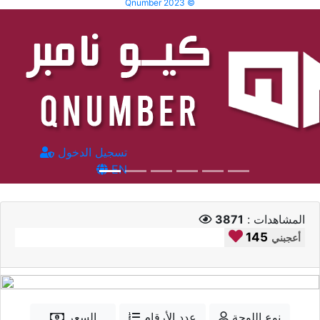
Qnumber 2023 ©
تسجيل الدخول
EN
المشاهدات :
3871
145
أعجبني
نوع اللوحة
عدد الأرقام
السعر