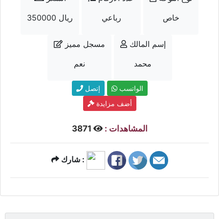
خاص
رباعي
350000 ريال
إسم المالك
مسجل مميز
محمد
نعم
الواتسب
إتصل
أضف مزايدة
المشاهدات :
3871
شارك :