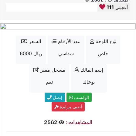
111
أعجبني
نوع اللوحة
عدد الأرقام
السعر
خاص
سداسي
6000 ريال
إسم المالك
مسجل مميز
بوخالد
نعم
الواتسب
إتصل
أضف مزايدة
المشاهدات :
2562