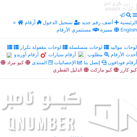
الرئيسية
أضف رقم جديد
تسجيل الدخول
أرقام
×
English
مميزة
مستثمري الأرقام
لوحات مواليد
لوحات متسلسلة
لوحات مقفولة تكرار
أحدث الأرقام
مطلوب
أرقام سيارات
أرقام أوريدو
أرقام فودافون
إتصل بنا
الإحصائيات
المنتدى
كيو مزاد
كيو كارز
كيو ماركت
الدليل القطري