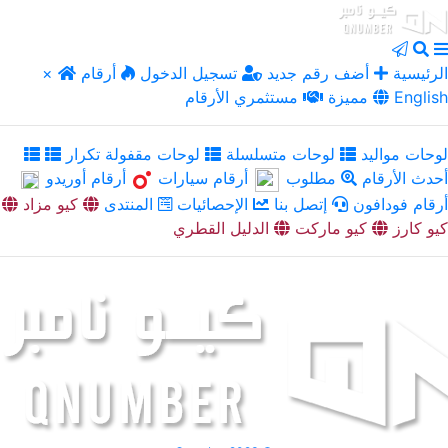
الرئيسية
أضف رقم جديد
تسجيل الدخول
أرقام
×
English
مميزة
مستثمري الأرقام
لوحات مواليد
لوحات متسلسلة
لوحات مقفولة تكرار
أحدث الأرقام
مطلوب
أرقام سيارات
أرقام أوريدو
أرقام فودافون
إتصل بنا
الإحصائيات
المنتدى
كيو مزاد
كيو كارز
كيو ماركت
الدليل القطري