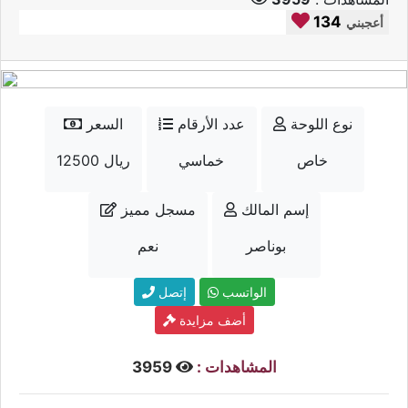
134
أعجبني
نوع اللوحة
عدد الأرقام
السعر
خاص
خماسي
12500 ريال
إسم المالك
مسجل مميز
بوناصر
نعم
الواتسب
إتصل
أضف مزايدة
المشاهدات :
3959