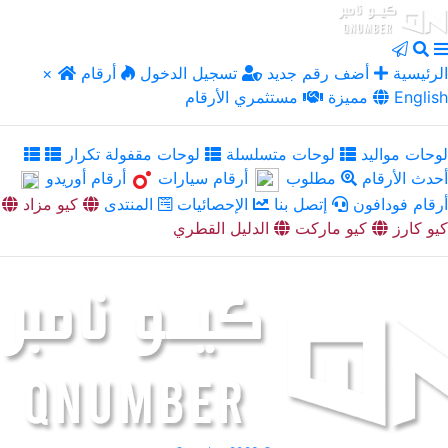
الرئيسية
أضف رقم جديد
تسجيل الدخول
أرقام
×
English
مميزة
مستثمري الأرقام
لوحات مواليد
لوحات متسلسلة
لوحات مقفولة تكرار
أحدث الأرقام
مطلوب
أرقام سيارات
أرقام أوريدو
أرقام فودافون
إتصل بنا
الإحصائيات
المنتدى
كيو مزاد
كيو كارز
كيو ماركت
الدليل القطري