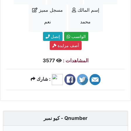
إسم المالك
مسجل مميز
محمد
نعم
الواتسب
إتصل
أضف مزايدة
المشاهدات :
3577
شارك :
كيو نمبر - Qnumber