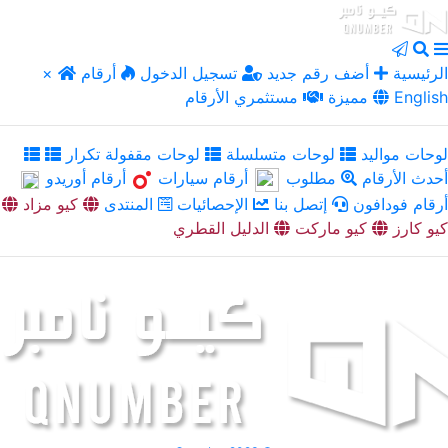
الرئيسية
أضف رقم جديد
تسجيل الدخول
أرقام
×
English
مميزة
مستثمري الأرقام
لوحات مواليد
لوحات متسلسلة
لوحات مقفولة تكرار
أحدث الأرقام
مطلوب
أرقام سيارات
أرقام أوريدو
أرقام فودافون
إتصل بنا
الإحصائيات
المنتدى
كيو مزاد
كيو كارز
كيو ماركت
الدليل القطري