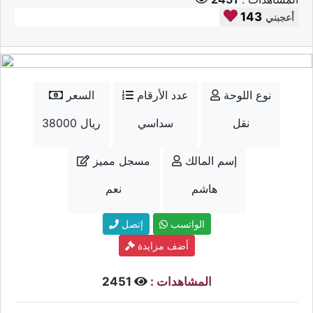
143
أعجبني
نوع اللوحة
عدد الأرقام
السعر
نقل
سداسي
38000 ريال
إسم المالك
مسجل مميز
هاشم
نعم
الواتسب
إتصل
أضف مزايدة
المشاهدات :
2451