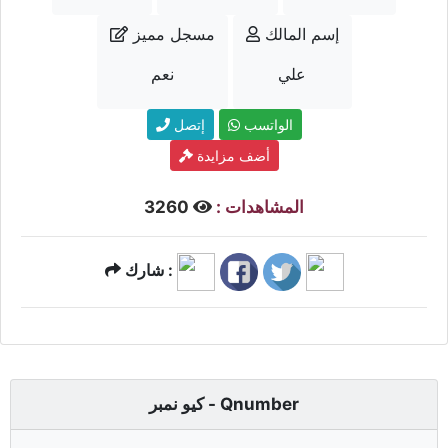
إسم المالك
مسجل مميز
علي
نعم
الواتسب
إتصل
أضف مزايدة
المشاهدات :
3260
شارك :
كيو نمبر - Qnumber