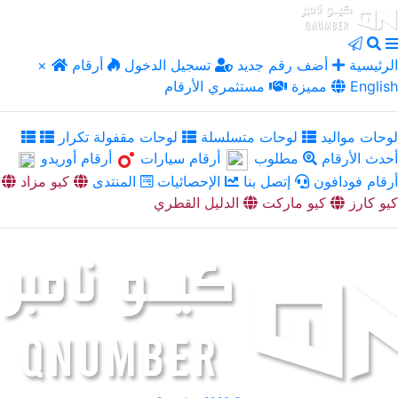
الرئيسية
أضف رقم جديد
تسجيل الدخول
أرقام
×
English
مميزة
مستثمري الأرقام
لوحات مواليد
لوحات متسلسلة
لوحات مقفولة تكرار
أحدث الأرقام
مطلوب
أرقام سيارات
أرقام أوريدو
أرقام فودافون
إتصل بنا
الإحصائيات
المنتدى
كيو مزاد
كيو كارز
كيو ماركت
الدليل القطري