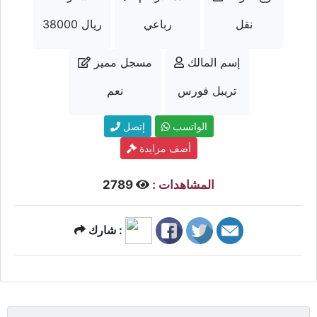
نقل
رباعي
38000 ريال
إسم المالك
مسجل مميز
تريبل فورس
نعم
الواتسب
إتصل
أضف مزايدة
المشاهدات :
2789
شارك :