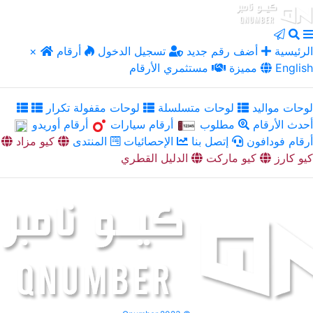
الرئيسية
أضف رقم جديد
تسجيل الدخول
أرقام
×
English
مميزة
مستثمري الأرقام
لوحات مواليد
لوحات متسلسلة
لوحات مقفولة تكرار
أحدث الأرقام
مطلوب
أرقام سيارات
أرقام أوريدو
أرقام فودافون
إتصل بنا
الإحصائيات
المنتدى
كيو مزاد
كيو كارز
كيو ماركت
الدليل القطري