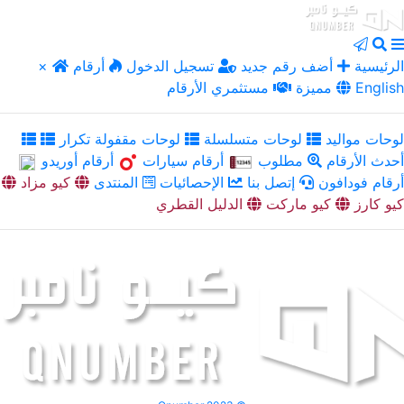
الرئيسية
أضف رقم جديد
تسجيل الدخول
أرقام
×
English
مميزة
مستثمري الأرقام
لوحات مواليد
لوحات متسلسلة
لوحات مقفولة تكرار
أحدث الأرقام
مطلوب
أرقام سيارات
أرقام أوريدو
أرقام فودافون
إتصل بنا
الإحصائيات
المنتدى
كيو مزاد
كيو كارز
كيو ماركت
الدليل القطري