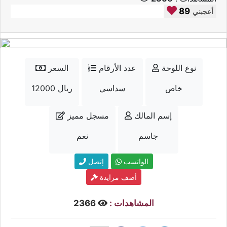
89
أعجبني
نوع اللوحة
عدد الأرقام
السعر
خاص
سداسي
12000 ريال
إسم المالك
مسجل مميز
جاسم
نعم
الواتسب
إتصل
أضف مزايدة
المشاهدات :
2366