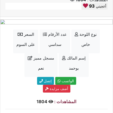
93
أعجبني
نوع اللوحة
عدد الأرقام
السعر
خاص
سداسي
على السوم
إسم المالك
مسجل مميز
بوحمد
نعم
الواتسب
إتصل
أضف مزايدة
المشاهدات :
1804