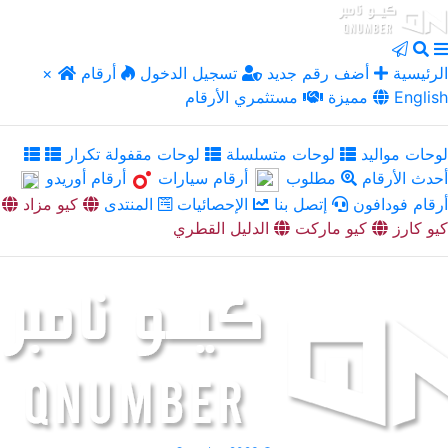
الرئيسية
أضف رقم جديد
تسجيل الدخول
أرقام
×
English
مميزة
مستثمري الأرقام
لوحات مواليد
لوحات متسلسلة
لوحات مقفولة تكرار
أحدث الأرقام
مطلوب
أرقام سيارات
أرقام أوريدو
أرقام فودافون
إتصل بنا
الإحصائيات
المنتدى
كيو مزاد
كيو كارز
كيو ماركت
الدليل القطري