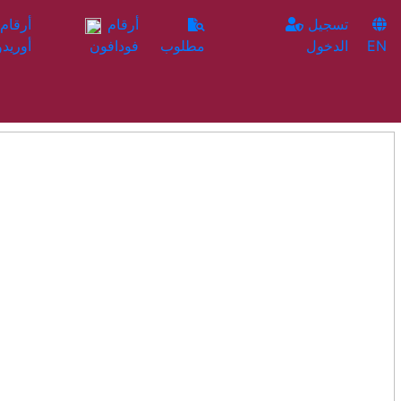
تسجيل
أرقام
EN
الدخول
مطلوب
فودافون
أوريدو