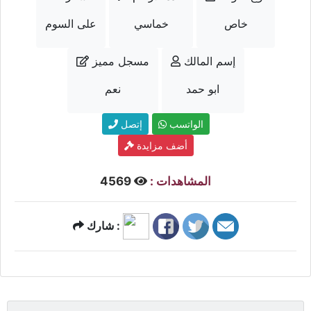
خاص
خماسي
على السوم
إسم المالك
مسجل مميز
ابو حمد
نعم
الواتسب
إتصل
أضف مزايدة
المشاهدات :
4569
شارك :