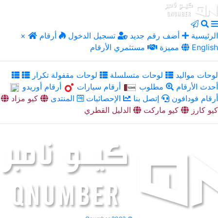
الرئيسية
أضف رقم جديد
تسجيل الدخول
أرقام
×
English
مميزة
مستثمري الأرقام
لوحات مواليد
لوحات متسلسلة
لوحات مقفولة تكرار
أحدث الأرقام
مطلوب
أرقام سيارات
أرقام أوريدو
أرقام فودافون
إتصل بنا
الإحصائيات
المنتدى
كيو مزاد
كيو كارز
كيو ماركت
الدليل القطري