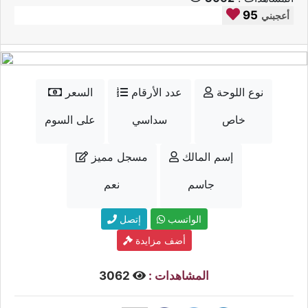
95
أعجبني
نوع اللوحة
عدد الأرقام
السعر
خاص
سداسي
على السوم
إسم المالك
مسجل مميز
جاسم
نعم
الواتسب
إتصل
أضف مزايدة
المشاهدات :
3062