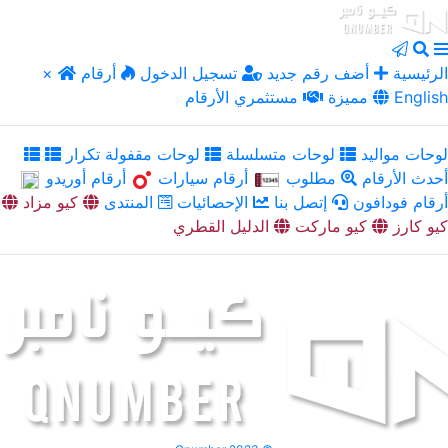
الرئيسية
أضف رقم جديد
تسجيل الدخول
أرقام
×
English
مميزة
مستثمري الأرقام
لوحات مواليد
لوحات متسلسلة
لوحات مقفولة تكرار
أحدث الأرقام
مطلوب
أرقام سيارات
أرقام أوريدو
أرقام فودافون
إتصل بنا
الإحصائيات
المنتدى
كيو مزاد
كيو كارز
كيو ماركت
الدليل القطري