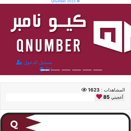
Qnumber 2023 ©
تسجيل الدخول
EN
المشاهدات :
1623
85
أعجبني