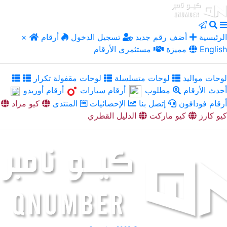
الرئيسية
أضف رقم جديد
تسجيل الدخول
أرقام
×
English
مميزة
مستثمري الأرقام
لوحات مواليد
لوحات متسلسلة
لوحات مقفولة تكرار
أحدث الأرقام
مطلوب
أرقام سيارات
أرقام أوريدو
أرقام فودافون
إتصل بنا
الإحصائيات
المنتدى
كيو مزاد
كيو كارز
كيو ماركت
الدليل القطري