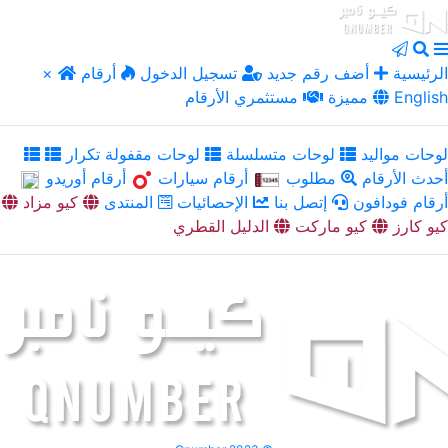
الرئيسية
أضف رقم جديد
تسجيل الدخول
أرقام
×
English
مميزة
مستثمري الأرقام
لوحات مواليد
لوحات متسلسلة
لوحات مقفولة تكرار
أحدث الأرقام
مطلوب
أرقام سيارات
أرقام أوريدو
أرقام فودافون
إتصل بنا
الإحصائيات
المنتدى
كيو مزاد
كيو كارز
كيو ماركت
الدليل القطري