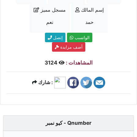
إسم المالك
مسجل مميز
حمد
نعم
الواتسب
إتصل
أضف مزايدة
المشاهدات :
3124
شارك :
كيو نمبر - Qnumber