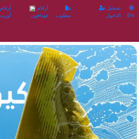
تسجيل
أرقام
EN
الدخول
مطلوب
فودافون
أوريدو