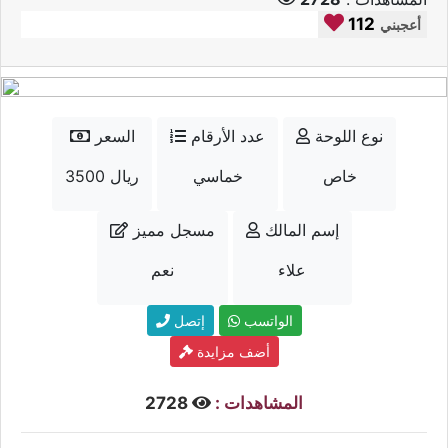
112
أعجبني
نوع اللوحة
عدد الأرقام
السعر
خاص
خماسي
3500 ريال
إسم المالك
مسجل مميز
علاء
نعم
الواتسب
إتصل
أضف مزايدة
المشاهدات :
2728