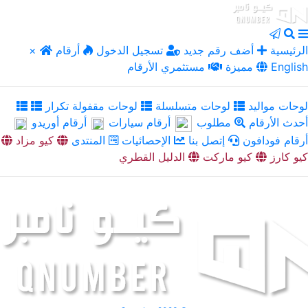
الرئيسية
أضف رقم جديد
تسجيل الدخول
أرقام
×
English
مميزة
مستثمري الأرقام
لوحات مواليد
لوحات متسلسلة
لوحات مقفولة تكرار
أحدث الأرقام
مطلوب
أرقام سيارات
أرقام أوريدو
أرقام فودافون
إتصل بنا
الإحصائيات
المنتدى
كيو مزاد
كيو كارز
كيو ماركت
الدليل القطري