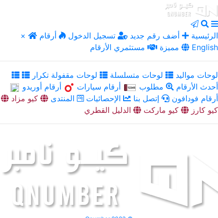
الرئيسية
أضف رقم جديد
تسجيل الدخول
أرقام
×
English
مميزة
مستثمري الأرقام
لوحات مواليد
لوحات متسلسلة
لوحات مقفولة تكرار
أحدث الأرقام
مطلوب
أرقام سيارات
أرقام أوريدو
أرقام فودافون
إتصل بنا
الإحصائيات
المنتدى
كيو مزاد
كيو كارز
كيو ماركت
الدليل القطري