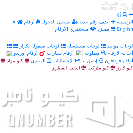
الرئيسية
أضف رقم جديد
تسجيل الدخول
أرقام
×
English
مميزة
مستثمري الأرقام
لوحات مواليد
لوحات متسلسلة
لوحات مقفولة تكرار
أحدث الأرقام
مطلوب
أرقام سيارات
أرقام أوريدو
أرقام فودافون
إتصل بنا
الإحصائيات
المنتدى
كيو مزاد
كيو كارز
كيو ماركت
الدليل القطري