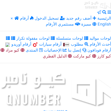
الرئيسية
أضف رقم جديد
تسجيل الدخول
أرقام
×
English
مميزة
مستثمري الأرقام
لوحات مواليد
لوحات متسلسلة
لوحات مقفولة تكرار
أحدث الأرقام
مطلوب
أرقام سيارات
أرقام أوريدو
أرقام فودافون
إتصل بنا
الإحصائيات
المنتدى
كيو مزاد
كيو كارز
كيو ماركت
الدليل القطري