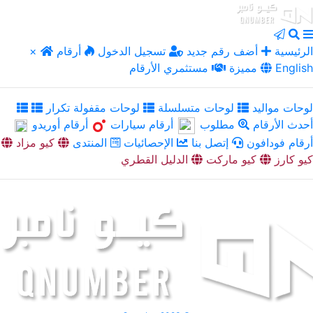
الرئيسية
أضف رقم جديد
تسجيل الدخول
أرقام
×
English
مميزة
مستثمري الأرقام
لوحات مواليد
لوحات متسلسلة
لوحات مقفولة تكرار
أحدث الأرقام
مطلوب
أرقام سيارات
أرقام أوريدو
أرقام فودافون
إتصل بنا
الإحصائيات
المنتدى
كيو مزاد
كيو كارز
كيو ماركت
الدليل القطري