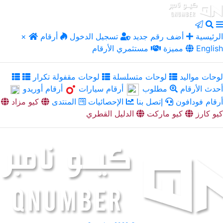
الرئيسية
أضف رقم جديد
تسجيل الدخول
أرقام
×
English
مميزة
مستثمري الأرقام
لوحات مواليد
لوحات متسلسلة
لوحات مقفولة تكرار
أحدث الأرقام
مطلوب
أرقام سيارات
أرقام أوريدو
أرقام فودافون
إتصل بنا
الإحصائيات
المنتدى
كيو مزاد
كيو كارز
كيو ماركت
الدليل القطري