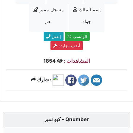
إسم المالك
مسجل مميز
جواد
نعم
الواتسب
إتصل
أضف مزايدة
المشاهدات :
1854
شارك :
كيو نمبر - Qnumber