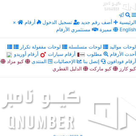
الرئيسية
أضف رقم جديد
تسجيل الدخول
أرقام
×
English
مميزة
مستثمري الأرقام
لوحات مواليد
لوحات متسلسلة
لوحات مقفولة تكرار
أحدث الأرقام
مطلوب
أرقام سيارات
أرقام أوريدو
أرقام فودافون
إتصل بنا
الإحصائيات
المنتدى
كيو مزاد
كيو كارز
كيو ماركت
الدليل القطري