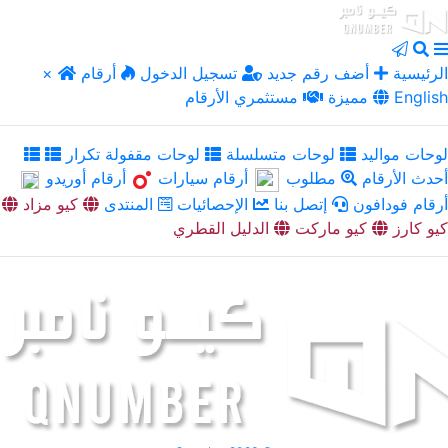
الرئيسية
أضف رقم جديد
تسجيل الدخول
أرقام
×
English
مميزة
مستثمري الأرقام
لوحات مواليد
لوحات متسلسلة
لوحات مقفولة تكرار
أحدث الأرقام
مطلوب
أرقام سيارات
أرقام أوريدو
أرقام فودافون
إتصل بنا
الإحصائيات
المنتدى
كيو مزاد
كيو كارز
كيو ماركت
الدليل القطري