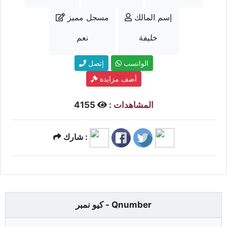
إسم المالك
مسجل مميز
خليفة
نعم
الواتسب
إتصل
أضف مزايدة
المشاهدات :
4155
شارك :
كيو نمبر - Qnumber