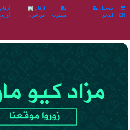
تسجيل
أرقام
EN
الدخول
مطلوب
فودافون
أوريدو