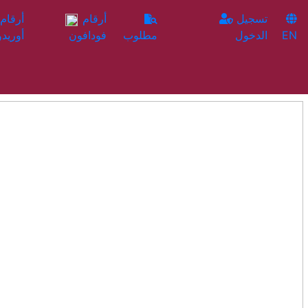
تسجيل
أرقام
EN
الدخول
مطلوب
فودافون
أوريدو