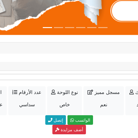
ك
مسجل مميز
نوع اللوحة
عدد الأرقام
ا
نعم
خاص
سداسي
عل
الواتسب
إتصل
أضف مزايدة