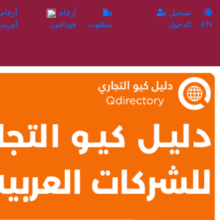
تسجيل
أرقام
EN
الدخول
مطلوب
فودافون
أوريدو