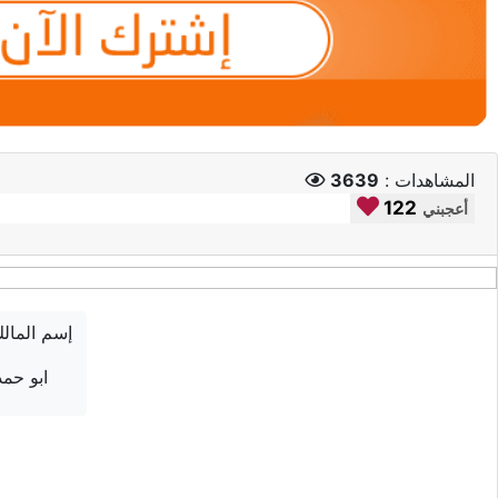
المشاهدات :
3639
122
أعجبني
إسم المال
ابو حمد