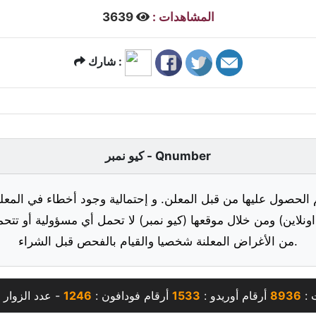
المشاهدات :
3639
شارك :
كيو نمبر - Qnumber
 الحصول عليها من قبل المعلن. و إحتمالية وجود أخطاء في المعلو
ونلاين) ومن خلال موقعها (كيو نمبر) لا تحمل أي مسؤولية أو تتحم
من الأغراض المعلنة شخصيا والقيام بالفحص قبل الشراء.
 :
8936
أرقام أوريدو :
1533
أرقام فودافون :
1246
- عدد الزوار 