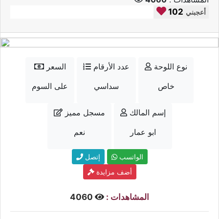
102
أعجبني
نوع اللوحة
عدد الأرقام
السعر
خاص
سداسي
على السوم
إسم المالك
مسجل مميز
ابو عمار
نعم
الواتسب
إتصل
أضف مزايدة
المشاهدات :
4060