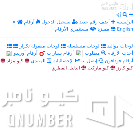
الرئيسية
أضف رقم جديد
تسجيل الدخول
أرقام
×
English
مميزة
مستثمري الأرقام
لوحات مواليد
لوحات متسلسلة
لوحات مقفولة تكرار
أحدث الأرقام
مطلوب
أرقام سيارات
أرقام أوريدو
أرقام فودافون
إتصل بنا
الإحصائيات
المنتدى
كيو مزاد
كيو كارز
كيو ماركت
الدليل القطري