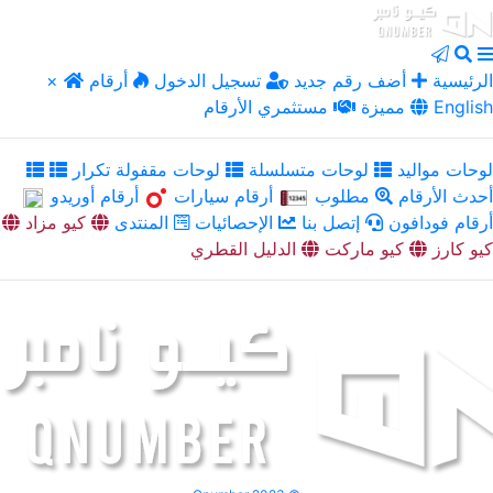
الرئيسية
أضف رقم جديد
تسجيل الدخول
أرقام
×
English
مميزة
مستثمري الأرقام
لوحات مواليد
لوحات متسلسلة
لوحات مقفولة تكرار
أحدث الأرقام
مطلوب
أرقام سيارات
أرقام أوريدو
أرقام فودافون
إتصل بنا
الإحصائيات
المنتدى
كيو مزاد
كيو كارز
كيو ماركت
الدليل القطري