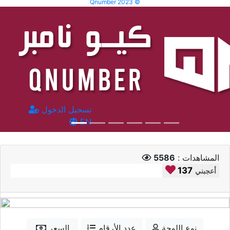
Qnumber 2023 ©
تسجيل الدخول
EN
المشاهدات :
5586
137
أعجبني
نوع اللوحة
عدد الأرقام
السعر