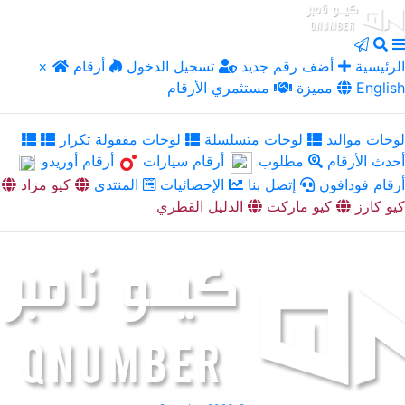
الرئيسية
أضف رقم جديد
تسجيل الدخول
أرقام
×
English
مميزة
مستثمري الأرقام
لوحات مواليد
لوحات متسلسلة
لوحات مقفولة تكرار
أحدث الأرقام
مطلوب
أرقام سيارات
أرقام أوريدو
أرقام فودافون
إتصل بنا
الإحصائيات
المنتدى
كيو مزاد
كيو كارز
كيو ماركت
الدليل القطري