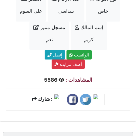
خاص
سداسي
على السوم
إسم المالك
مسجل مميز
كريم
نعم
الواتسب
إتصل
أضف مزايدة
المشاهدات :
5586
شارك :