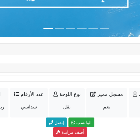
مسجل مميز
نوع اللوحة
عدد الأرقام
ا
نعم
نقل
سداسي
70000
الواتسب
إتصل
أضف مزايدة