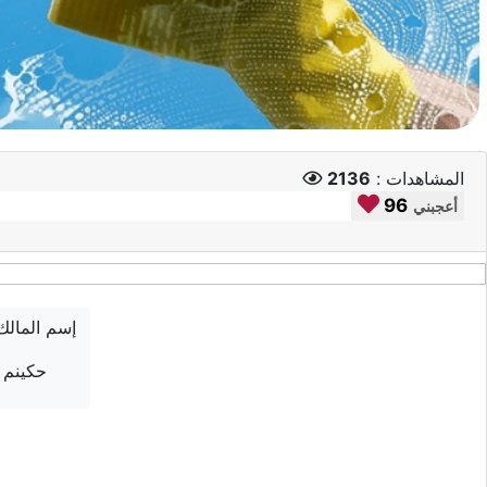
المشاهدات :
2136
96
أعجبني
إسم المالك
حكينم