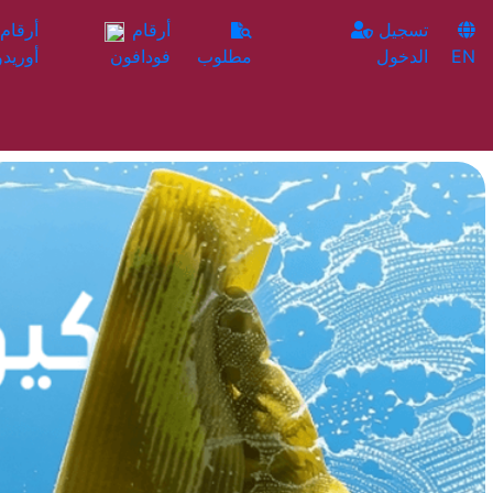
تسجيل
أرقام
EN
الدخول
مطلوب
فودافون
أوريدو