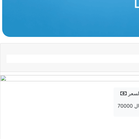
لسعر
 ريال