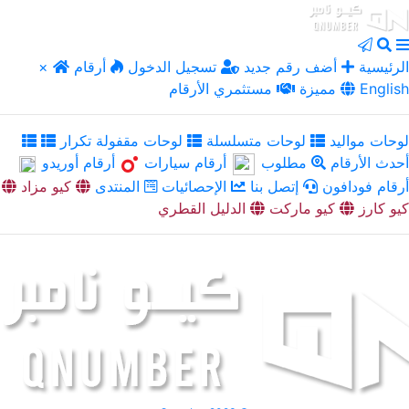
الرئيسية
أضف رقم جديد
تسجيل الدخول
أرقام
×
English
مميزة
مستثمري الأرقام
لوحات مواليد
لوحات متسلسلة
لوحات مقفولة تكرار
أحدث الأرقام
مطلوب
أرقام سيارات
أرقام أوريدو
أرقام فودافون
إتصل بنا
الإحصائيات
المنتدى
كيو مزاد
كيو كارز
كيو ماركت
الدليل القطري