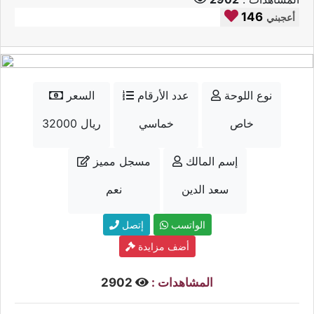
146
أعجبني
نوع اللوحة
عدد الأرقام
السعر
خاص
خماسي
32000 ريال
إسم المالك
مسجل مميز
سعد الدين
نعم
الواتسب
إتصل
أضف مزايدة
المشاهدات :
2902