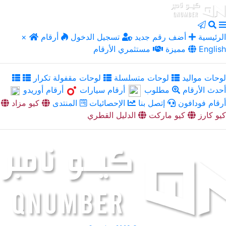
الرئيسية
أضف رقم جديد
تسجيل الدخول
أرقام
×
English
مميزة
مستثمري الأرقام
لوحات مواليد
لوحات متسلسلة
لوحات مقفولة تكرار
أحدث الأرقام
مطلوب
أرقام سيارات
أرقام أوريدو
أرقام فودافون
إتصل بنا
الإحصائيات
المنتدى
كيو مزاد
كيو كارز
كيو ماركت
الدليل القطري