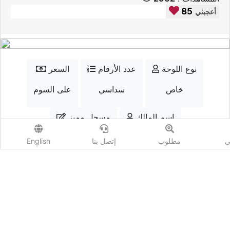
85
أعجبني
نوع اللوحة
عدد الأرقام
السعر
خاص
سداسي
على السوم
إسم المالك
مسجل مميز
شريف
نعم
ي
مطلوب
إتصل بنا
English
الواتسب
إتصل
أضف مزايدة
المشاهدات :
2962