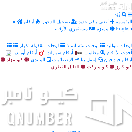
الرئيسية
أضف رقم جديد
تسجيل الدخول
أرقام
×
English
مميزة
مستثمري الأرقام
لوحات مواليد
لوحات متسلسلة
لوحات مقفولة تكرار
أحدث الأرقام
مطلوب
أرقام سيارات
أرقام أوريدو
أرقام فودافون
إتصل بنا
الإحصائيات
المنتدى
كيو مزاد
كيو كارز
كيو ماركت
الدليل القطري