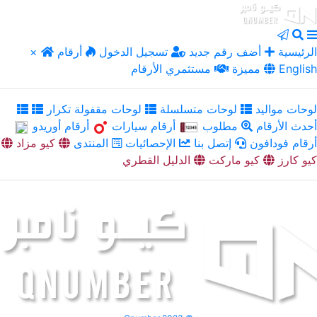
الرئيسية
أضف رقم جديد
تسجيل الدخول
أرقام
×
English
مميزة
مستثمري الأرقام
لوحات مواليد
لوحات متسلسلة
لوحات مقفولة تكرار
أحدث الأرقام
مطلوب
أرقام سيارات
أرقام أوريدو
أرقام فودافون
إتصل بنا
الإحصائيات
المنتدى
كيو مزاد
كيو كارز
كيو ماركت
الدليل القطري