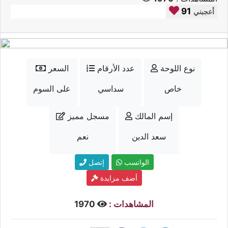
91
أعجبني
نوع اللوحة
عدد الأرقام
السعر
خاص
سداسي
على السوم
إسم المالك
مسجل مميز
سعد الدين
نعم
الواتسب
إتصل
أضف مزايدة
المشاهدات :
1970