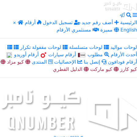
الرئيسية
أضف رقم جديد
تسجيل الدخول
أرقام
×
English
مميزة
مستثمري الأرقام
لوحات مواليد
لوحات متسلسلة
لوحات مقفولة تكرار
أحدث الأرقام
مطلوب
أرقام سيارات
أرقام أوريدو
أرقام فودافون
إتصل بنا
الإحصائيات
المنتدى
كيو مزاد
كيو كارز
كيو ماركت
الدليل القطري