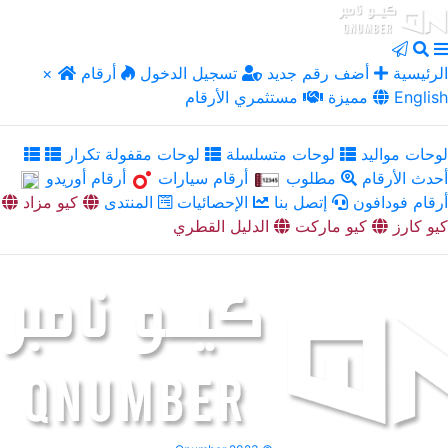
الرئيسية
أضف رقم جديد
تسجيل الدخول
أرقام
×
English
مميزة
مستثمري الأرقام
لوحات مواليد
لوحات متسلسلة
لوحات مقفولة تكرار
أحدث الأرقام
مطلوب
أرقام سيارات
أرقام أوريدو
أرقام فودافون
إتصل بنا
الإحصائيات
المنتدى
كيو مزاد
كيو كارز
كيو ماركت
الدليل القطري