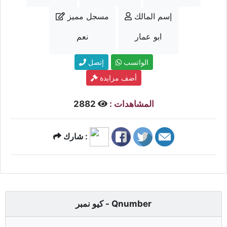
إسم المالك
مسجل مميز
ابو عمار
نعم
الواتسب
إتصل
أضف مزايدة
المشاهدات :
2882
شارك :
كيو نمبر - Qnumber