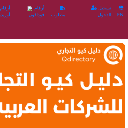
تسجيل
أرقام
EN
الدخول
مطلوب
فودافون
أوريدو