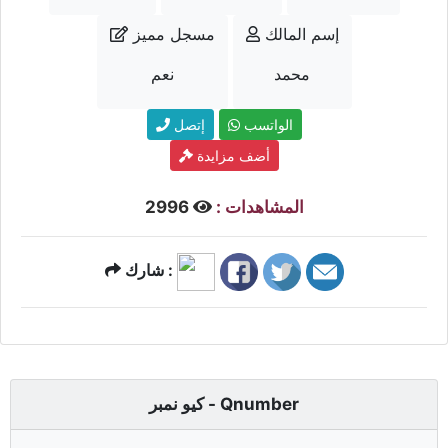
إسم المالك
مسجل مميز
محمد
نعم
الواتسب
إتصل
أضف مزايدة
المشاهدات :
2996
شارك :
كيو نمبر - Qnumber