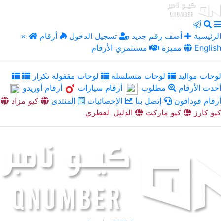
الرئيسية
أضف رقم جديد
تسجيل الدخول
أرقام
×
English
مميزة
مستثمري الأرقام
لوحات مواليد
لوحات متسلسلة
لوحات مقفولة تكرار
أحدث الأرقام
مطلوب
أرقام سيارات
أرقام أوريدو
أرقام فودافون
إتصل بنا
الإحصائيات
المنتدى
كيو مزاد
كيو كارز
كيو ماركت
الدليل القطري