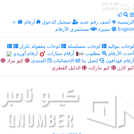
الرئيسية
أضف رقم جديد
تسجيل الدخول
أرقام
×
English
مميزة
مستثمري الأرقام
لوحات مواليد
لوحات متسلسلة
لوحات مقفولة تكرار
أحدث الأرقام
مطلوب
أرقام سيارات
أرقام أوريدو
أرقام فودافون
إتصل بنا
الإحصائيات
المنتدى
كيو مزاد
كيو كارز
كيو ماركت
الدليل القطري