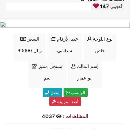
147
أعجبني
نوع اللوحة
عدد الأرقام
السعر
خاص
سداسي
60000 ريال
إسم المالك
مسجل مميز
ابو عمار
نعم
الواتسب
إتصل
أضف مزايدة
المشاهدات :
4037