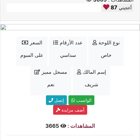
87
أعجبني
نوع اللوحة
عدد الأرقام
السعر
خاص
سداسي
على السوم
إسم المالك
مسجل مميز
شريف
نعم
الواتسب
إتصل
أضف مزايدة
المشاهدات :
3665