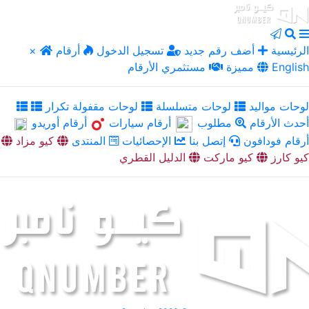
الرئيسية
أضف رقم جديد
تسجيل الدخول
أرقام
×
English
مميزة
مستثمري الأرقام
لوحات مواليد
لوحات متسلسلة
لوحات مقفولة تكرار
أحدث الأرقام
مطلوب
أرقام سيارات
أرقام أوريدو
أرقام فودافون
إتصل بنا
الإحصائيات
المنتدى
كيو مزاد
كيو كارز
كيو ماركت
الدليل القطري