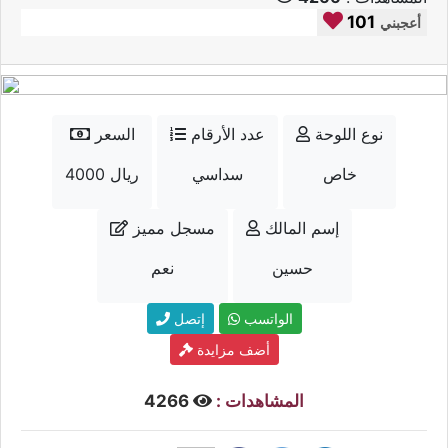
101
أعجبني
نوع اللوحة
عدد الأرقام
السعر
خاص
سداسي
4000 ريال
إسم المالك
مسجل مميز
حسين
نعم
الواتسب
إتصل
أضف مزايدة
المشاهدات :
4266