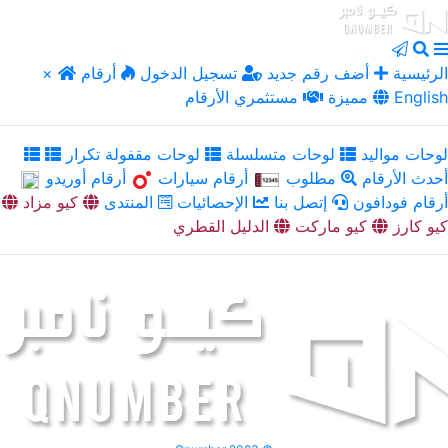
الرئيسية
أضف رقم جديد
تسجيل الدخول
أرقام
×
English
مميزة
مستثمري الأرقام
لوحات مواليد
لوحات متسلسلة
لوحات مقفولة تكرار
أحدث الأرقام
مطلوب
أرقام سيارات
أرقام أوريدو
أرقام فودافون
إتصل بنا
الإحصائيات
المنتدى
كيو مزاد
كيو كارز
كيو ماركت
الدليل القطري