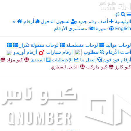
الرئيسية
أضف رقم جديد
تسجيل الدخول
أرقام
×
English
مميزة
مستثمري الأرقام
لوحات مواليد
لوحات متسلسلة
لوحات مقفولة تكرار
أحدث الأرقام
مطلوب
أرقام سيارات
أرقام أوريدو
أرقام فودافون
إتصل بنا
الإحصائيات
المنتدى
كيو مزاد
كيو كارز
كيو ماركت
الدليل القطري