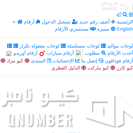
الرئيسية
أضف رقم جديد
تسجيل الدخول
أرقام
×
English
مميزة
مستثمري الأرقام
لوحات مواليد
لوحات متسلسلة
لوحات مقفولة تكرار
أحدث الأرقام
مطلوب
أرقام سيارات
أرقام أوريدو
أرقام فودافون
إتصل بنا
الإحصائيات
المنتدى
كيو مزاد
كيو كارز
كيو ماركت
الدليل القطري