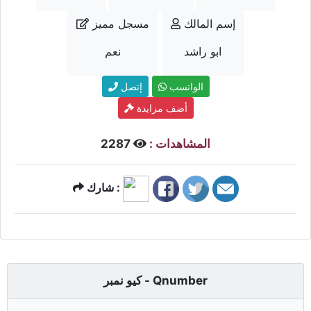
إسم المالك
مسجل مميز
ابو راشد
نعم
الواتسب
إتصل
أضف مزايدة
المشاهدات :
2287
شارك :
كيو نمبر - Qnumber