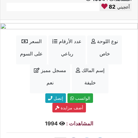
82
أعجبني
نوع اللوحة
عدد الأرقام
السعر
خاص
رباعي
على السوم
إسم المالك
مسجل مميز
خليفة
نعم
الواتسب
إتصل
أضف مزايدة
المشاهدات :
1994