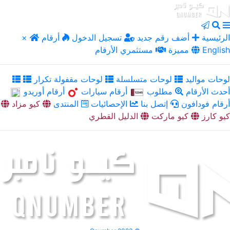
الرئيسية
أضف رقم جديد
تسجيل الدخول
أرقام
×
English
مميزة
مستثمري الأرقام
لوحات مواليد
لوحات متسلسلة
لوحات مقفولة تكرار
أحدث الأرقام
مطلوب
أرقام سيارات
أرقام أوريدو
أرقام فودافون
إتصل بنا
الإحصائيات
المنتدى
كيو مزاد
كيو كارز
كيو ماركت
الدليل القطري