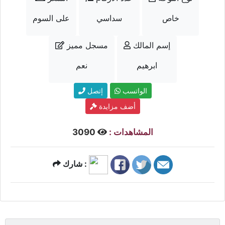
خاص
سداسي
على السوم
إسم المالك
مسجل مميز
ابرهيم
نعم
الواتسب
إتصل
أضف مزايدة
المشاهدات :
3090
شارك :