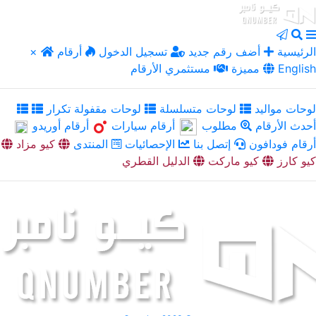
الرئيسية
أضف رقم جديد
تسجيل الدخول
أرقام
×
English
مميزة
مستثمري الأرقام
لوحات مواليد
لوحات متسلسلة
لوحات مقفولة تكرار
أحدث الأرقام
مطلوب
أرقام سيارات
أرقام أوريدو
أرقام فودافون
إتصل بنا
الإحصائيات
المنتدى
كيو مزاد
كيو كارز
كيو ماركت
الدليل القطري