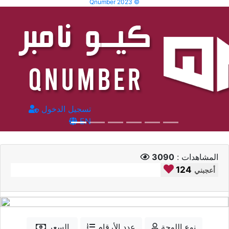
Qnumber 2023 ©
تسجيل الدخول
EN
المشاهدات :
3090
124
أعجبني
نوع اللوحة
عدد الأرقام
السعر