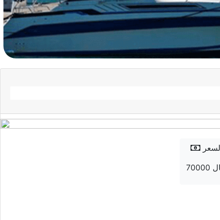
لسعر
 ريال