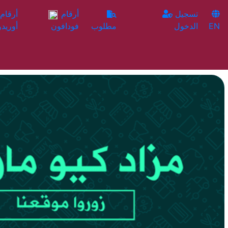
تسجيل
أرقام
EN
الدخول
مطلوب
فودافون
أوريدو