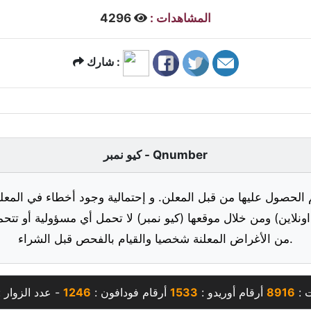
المشاهدات :
4296
شارك :
كيو نمبر - Qnumber
 الحصول عليها من قبل المعلن. و إحتمالية وجود أخطاء في المعلو
ونلاين) ومن خلال موقعها (كيو نمبر) لا تحمل أي مسؤولية أو تتحم
من الأغراض المعلنة شخصيا والقيام بالفحص قبل الشراء.
ت :
8916
أرقام أوريدو :
1533
أرقام فودافون :
1246
- عدد الزوار 