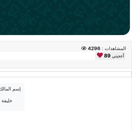
المشاهدات :
4296
89
أعجبني
إسم المالك
خليفة