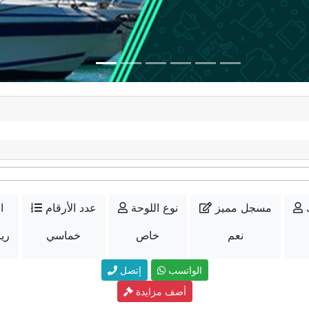
مسجل مميز
نوع اللوحة
عدد الأرقام
ا
نعم
خاص
خماسي
70000
الواتسب
إتصل
أضف مزايدة