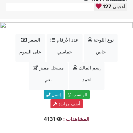
127
أعجبني
نوع اللوحة
عدد الأرقام
السعر
خاص
خماسي
على السوم
إسم المالك
مسجل مميز
احمد
نعم
الواتسب
إتصل
أضف مزايدة
المشاهدات :
4131