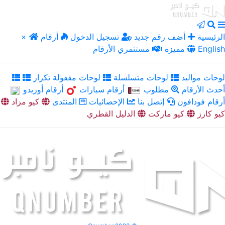
الرئيسية
أضف رقم جديد
تسجيل الدخول
أرقام
×
English
مميزة
مستثمري الأرقام
لوحات مواليد
لوحات متسلسلة
لوحات مقفولة تكرار
أحدث الأرقام
مطلوب
أرقام سيارات
أرقام أوريدو
أرقام فودافون
إتصل بنا
الإحصائيات
المنتدى
كيو مزاد
كيو كارز
كيو ماركت
الدليل القطري