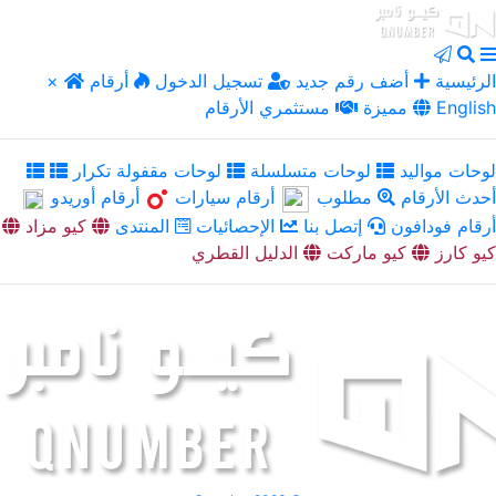
الرئيسية
أضف رقم جديد
تسجيل الدخول
أرقام
×
English
مميزة
مستثمري الأرقام
لوحات مواليد
لوحات متسلسلة
لوحات مقفولة تكرار
أحدث الأرقام
مطلوب
أرقام سيارات
أرقام أوريدو
أرقام فودافون
إتصل بنا
الإحصائيات
المنتدى
كيو مزاد
كيو كارز
كيو ماركت
الدليل القطري