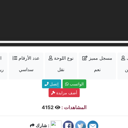
مسجل مميز
نوع اللوحة
عدد الأرقام
ا
ن
نعم
نقل
سداسي
18000
الواتسب
إتصل
أضف مزايدة
المشاهدات :
4152
شارك :