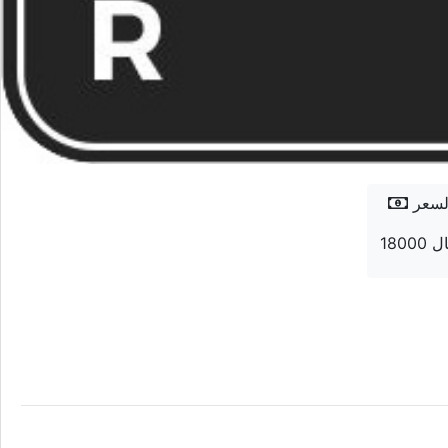
لسعر
 ريال