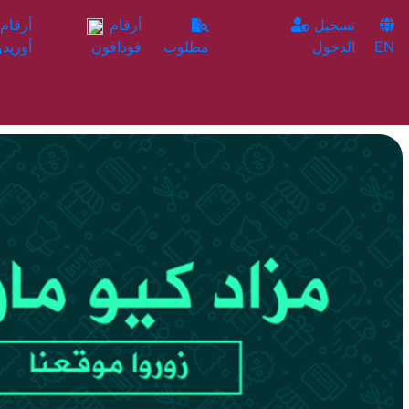
تسجيل
أرقام
EN
الدخول
مطلوب
فودافون
أوريدو